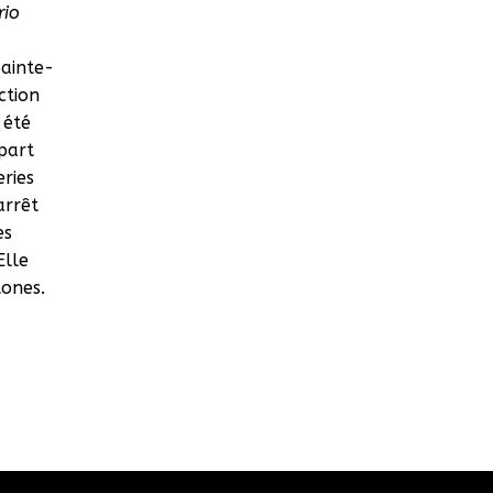
rio
Sainte-
ction
 été
part
eries
arrêt
es
Elle
tones.