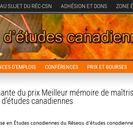
AU SUJET DU RÉC-CSN
ADHÉSION ET DONS
ZONE 
CES D'EMPLOIS
CONFÉRENCES
PRIX ET BOURSES
nante du prix Meilleur mémoire de maîtri
 d’études canadiennes
ise en Études canadiennes du Réseau d’études canadienne