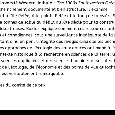
niversité Western, intitulé «
The 1900s Southwestern Onta
rche richement documenté et bien structuré. Il examine
à l’île Pelée, à la pointe Pelée et le long de la rivière 
de tonnes de sable au début du XXe siècle pour la constru
désastreuses. Baxter explique comment ces ressources ont
s et canadiennes, sous une surveillance inadéquate de la 
t ainsi en péril l’intégrité des rivages ainsi que les pêch
les approches de l’écologie des eaux douces ont mené à l’
exte historique à la recherche en sciences de la terre, l
 sciences appliquées et des sciences humaines et sociales. 
x de l’écologie, de l’économie et des points de vue autoch
, est véritablement remarquable.
s du comité de ce prix.