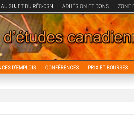
AU SUJET DU RÉC-CSN
ADHÉSION ET DONS
ZONE 
CES D'EMPLOIS
CONFÉRENCES
PRIX ET BOURSES