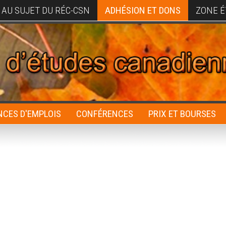
AU SUJET DU RÉC-CSN
ADHÉSION ET DONS
ZONE É
CES D'EMPLOIS
CONFÉRENCES
PRIX ET BOURSES