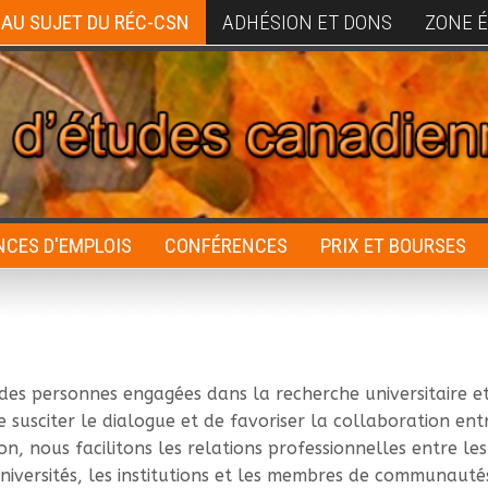
AU SUJET DU RÉC-CSN
ADHÉSION ET DONS
ZONE 
CES D'EMPLOIS
CONFÉRENCES
PRIX ET BOURSES
des personnes engagées dans la recherche universitaire et
e susciter le dialogue et de favoriser la collaboration ent
on, nous facilitons les relations professionnelles entre les
s universités, les institutions et les membres de communauté