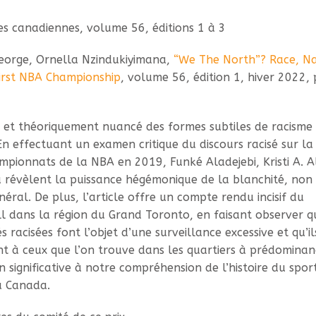
es canadiennes, volume 56, éditions 1 à 3
 George, Ornella Nzindukiyimana,
“We The North”? Race, Na
First NBA Championship
, volume 56, édition 1, hiver 2022, 
 et théoriquement nuancé des formes subtiles de racisme
n effectuant un examen critique du discours racisé sur la
mpionnats de la NBA en 2019, Funké Aladejebi, Kristi A. Al
 révèlent la puissance hégémonique de la blanchité, non
al. De plus, l’article offre un compte rendu incisif du
all dans la région du Grand Toronto, en faisant observer q
acisées font l’objet d’une surveillance excessive et qu’il
t à ceux que l’on trouve dans les quartiers à prédominan
 significative à notre compréhension de l’histoire du spor
au Canada.