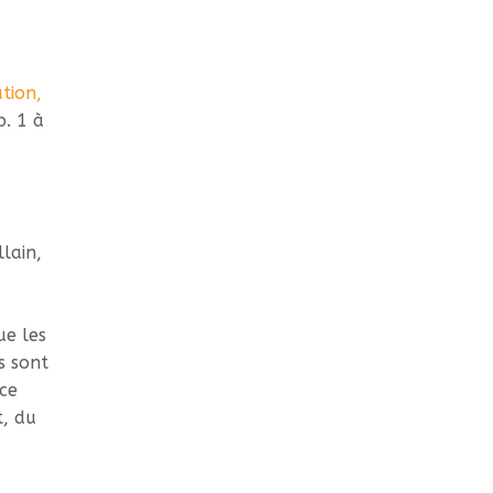
tion,
p. 1 à
lain,
ue les
s sont
ce
t, du