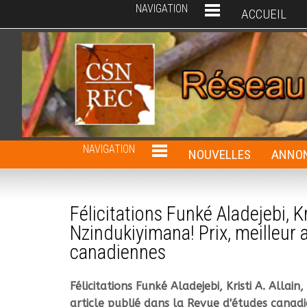
NAVIGATION
ACCUEIL
NAVIGATION
NOUVELLES
ANNON
Félicitations Funké Aladejebi, K
Nzindukiyimana! Prix, meilleur 
canadiennes
Félicitations Funké Aladejebi, Kristi A. Alla
article publié dans la Revue d'études canad