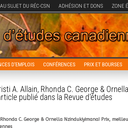
AU SUJET DU RÉC-CSN
ADHÉSION ET DONS
ZONE 
CES D'EMPLOIS
CONFÉRENCES
PRIX ET BOURSES
risti A. Allain, Rhonda C. George & Ornell
article publié dans la Revue d'études
in, Rhonda C. George & Ornella Nzindukiyimana! Prix, meille
iennes