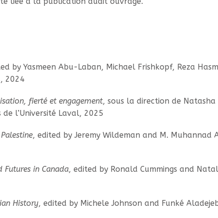
té liée à la publication dudit ouvrage.
ited by Yasmeen Abu-Laban, Michael Frishkopf, Reza Has
s, 2024
isation, fierté et engagement
, sous la direction de Natasha
 de l’Université Laval, 2025
Palestine
, edited by Jeremy Wildeman and M. Muhannad 
nd Futures in Canada
, edited by Ronald Cummings and Nata
ian History
, edited by Michele Johnson and Funké Aladejeb