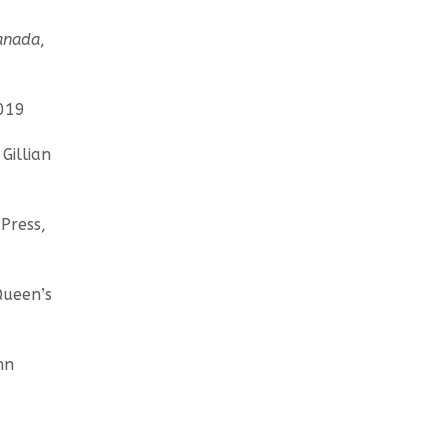
Canada
,
2019
 Gillian
Press,
Queen’s
hn