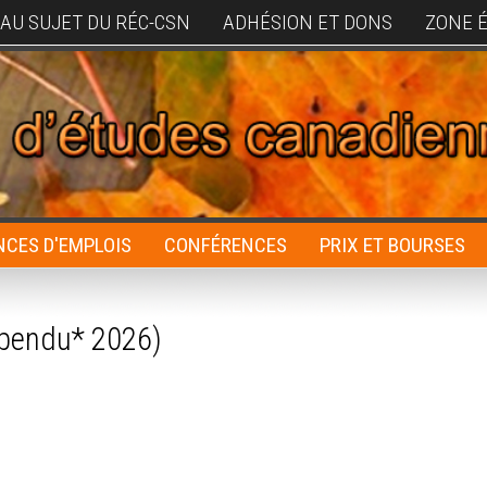
AU SUJET DU RÉC-CSN
ADHÉSION ET DONS
ZONE 
CES D'EMPLOIS
CONFÉRENCES
PRIX ET BOURSES
uspendu* 2026)