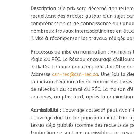
Description :
Ce prix sera décerné annuelleme
recueillant des articles autour d'un sujet 
compréhension et de connaissance du Canada 
nombreux travaux interdisciplinaires en étud
Il vise à récompenser les travaux rédigés p
Processus de mise en nomination :
Au moins l
règle du RÉC. Le Réseau encourage d'ailleurs 
activités. La demande complète doit être ac
l'adresse
csn-rec@csn-rec.ca
. Une fois la d
la maison d'édition afin de fournir des livr
de sélection du comité du RÉC. La maison d'éd
semaines, au plus tard, après la nomination.
Admissibilité :
L'ouvrage collectif peut avoir 
L'ouvrage doit traiter principalement d'un s
textes déjà publiés (comme des recueils de p
traduction ne sont pas admissibles. Les revu