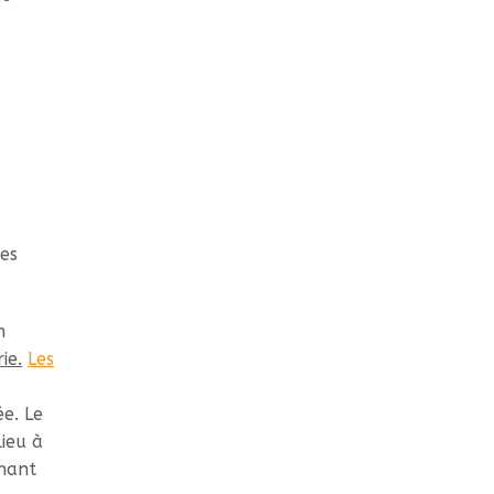
es
n
ie.
Les
ée. Le
lieu à
gnant