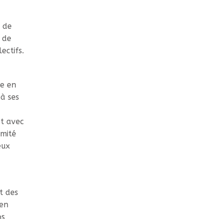
 de
 de
ectifs.
re en
 à ses
ct avec
omité
eux
t des
 en
os