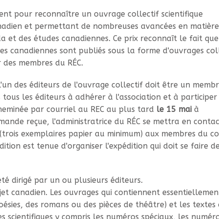
nt pour reconnaître un ouvrage collectif scientifique
canadien et permettant de nombreuses avancées en matière
et des études canadiennes. Ce prix reconnaît le fait que
es canadiennes sont publiés sous la forme d'ouvrages coll
ar des membres du RÉC.
'un des éditeurs de l'ouvrage collectif doit être un memb
tous les éditeurs à adhérer à l'association et à participer
heminée par courriel au REC au plus tard
le 15 mai
à
emande reçue, l'administratrice du RÉC se mettra en conta
es (trois exemplaires papier au minimum) aux membres du c
ition est tenue d'organiser l'expédition qui doit se faire d
été dirigé par un ou plusieurs éditeurs.
ujet canadien. Les ouvrages qui contiennent essentiellemen
oésies, des romans ou des pièces de théâtre) et les textes
es scientifiques y compris les numéros spéciaux, les numér